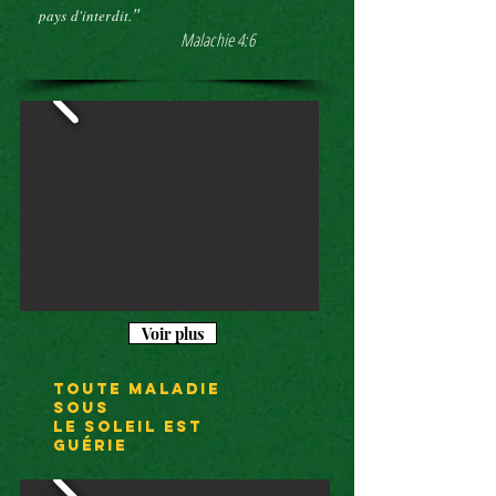
"
pays d'interdit.
Malachie 4:6
Voir plus
toute maladie
sous
le soleil est
guÉrie