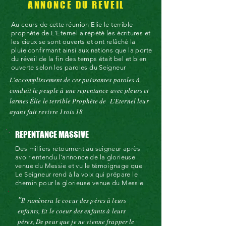
ANNONCE DU REVEIL
Au cours de cette réunion Elie le terrible
prophète de L'Eternel a
répété les
écritures et
les cieux se sont ouverts et ont
relâché
la
pluie confirmant ainsi aux nations que la porte
du réveil de la fin des temps était bel et bien
ouverte selon les paroles du Seigneur
L'accomplissement de ces puissantes paroles à
conduit le peuple à une repentance avec pleurs et
larmes Élie le terrible Prophète de L'Eternel leur
ayant fait revivre 1rois 18
REPENTANCE MASSIVE
Des
milliers
retournent au seigneur après
avoir entendu l'annonce de la glorieuse
venue du Messie et vu le témoignage que
Le Seigneur rend à la voix qui prépare le
chemin pour la glorieuse venue du Messie
"
Il ramènera le coeur des pères à leurs
enfants, Et le coeur des enfants à leurs
pères, De peur que je ne vienne frapper le