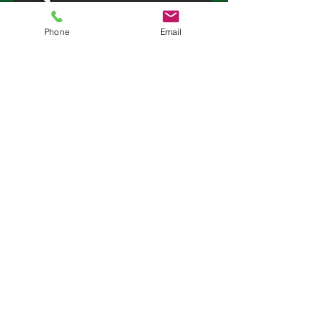
Phone
Email
Les magnifiques trophées du
Seigneur
Alors s'ouvriront les yeux des aveugles,
S'ouvriront les oreilles des sourds;