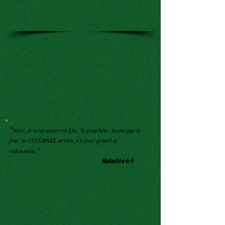
"
Voici, je vous enverrai Élie, le prophète, Avant que le
jour de l'ÉTERNEL arrive, Ce jour grand et
"
redoutable.
Malachie 4:5