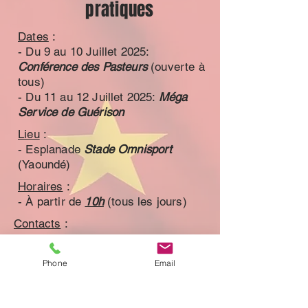
pratiques
Dates
:
- Du 9 au 10 Juillet 2025:
Conférence des Pasteurs
(ouverte à
tous)
- Du 11 au 12 Juillet 2025:
Méga
Service de Guérison
Lieu
:
- Esplanade
Stade Omnisport
(Yaoundé)
Horaires
:
- À partir de
10h
(tous les jours)
Contacts
:
+237 675 383 507
+237 692 183 314
Phone
Email
Venez nombreux, venez
avec foi, venez recevoir de